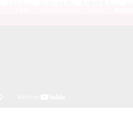
め
ライブ カジノ
オンカジ 出金 早い
本人確認不要 カジノ
オ